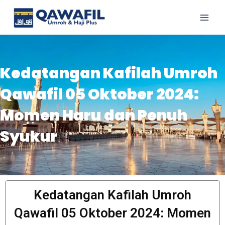
Lewati
Main
ke
Men
konten
Kedatangan Kafilah Umroh
Qawafil 05 Oktober 2024:
Momen Haru dan Penuh
Syukur
Kedatangan Kafilah Umroh
Qawafil 05 Oktober 2024: Momen