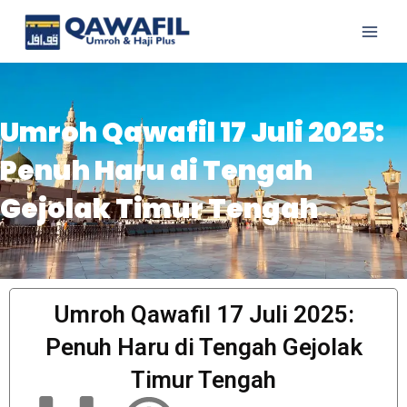
Lewati
Main
ke
Men
konten
Umroh Qawafil 17 Juli 2025:
Penuh Haru di Tengah
Gejolak Timur Tengah
Umroh Qawafil 17 Juli 2025:
Penuh Haru di Tengah Gejolak
Timur Tengah